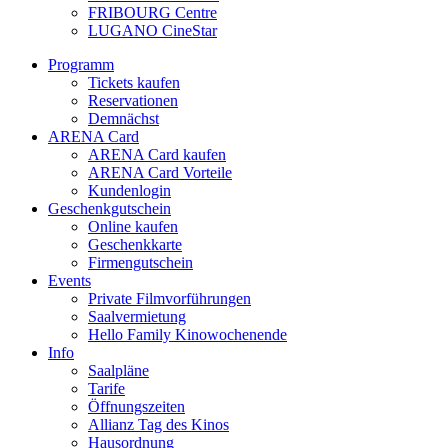
FRIBOURG Centre
LUGANO CineStar
Programm
Tickets kaufen
Reservationen
Demnächst
ARENA Card
ARENA Card kaufen
ARENA Card Vorteile
Kundenlogin
Geschenkgutschein
Online kaufen
Geschenkkarte
Firmengutschein
Events
Private Filmvorführungen
Saalvermietung
Hello Family Kinowochenende
Info
Saalpläne
Tarife
Öffnungszeiten
Allianz Tag des Kinos
Hausordnung