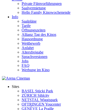
Private Filmvorführungen
Saalvermietung
Hello Family Kinowochenende
Info
Saalpläne
Tarife
Öffnungszeiten
Allianz Tag des Kinos
Hausordnung
Wettbewerb
Anfahrt
Altersfreigabe
Sprachversionen
Jobs
FAQ
Werbung im Kino
Sites
BASEL Stücki Park
ZÜRICH Sihlcity
NETSTAL Wiggispark
OFTRINGEN Youcenter
GENÈVE La Praille