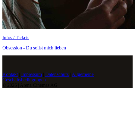
Infos / Tickets
Obsession - Du sollst mich lieben
Kontakt
|
Impressum
|
Datenschutz
|
Allgemeine
Geschäftsbedingungen
© 2026 | Arena Cinemas AG