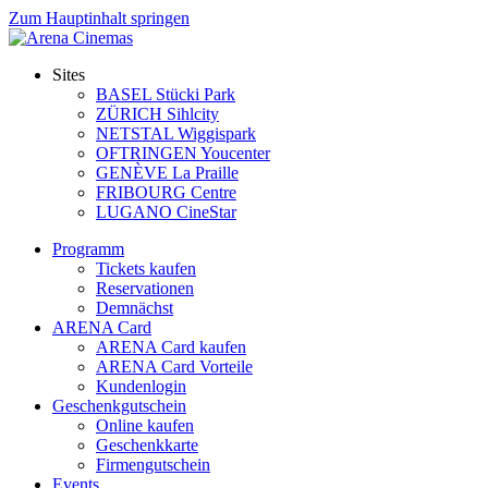
Zum Hauptinhalt springen
Sites
BASEL Stücki Park
ZÜRICH Sihlcity
NETSTAL Wiggispark
OFTRINGEN Youcenter
GENÈVE La Praille
FRIBOURG Centre
LUGANO CineStar
Programm
Tickets kaufen
Reservationen
Demnächst
ARENA Card
ARENA Card kaufen
ARENA Card Vorteile
Kundenlogin
Geschenkgutschein
Online kaufen
Geschenkkarte
Firmengutschein
Events