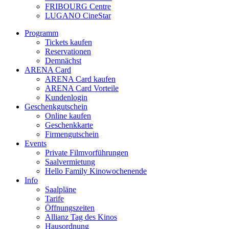
FRIBOURG Centre
LUGANO CineStar
Programm
Tickets kaufen
Reservationen
Demnächst
ARENA Card
ARENA Card kaufen
ARENA Card Vorteile
Kundenlogin
Geschenkgutschein
Online kaufen
Geschenkkarte
Firmengutschein
Events
Private Filmvorführungen
Saalvermietung
Hello Family Kinowochenende
Info
Saalpläne
Tarife
Öffnungszeiten
Allianz Tag des Kinos
Hausordnung