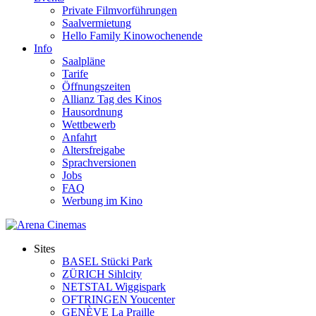
Private Filmvorführungen
Saalvermietung
Hello Family Kinowochenende
Info
Saalpläne
Tarife
Öffnungszeiten
Allianz Tag des Kinos
Hausordnung
Wettbewerb
Anfahrt
Altersfreigabe
Sprachversionen
Jobs
FAQ
Werbung im Kino
Sites
BASEL Stücki Park
ZÜRICH Sihlcity
NETSTAL Wiggispark
OFTRINGEN Youcenter
GENÈVE La Praille