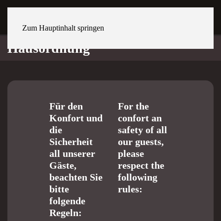
NETSTAL Wiggispark
Zum Hauptinhalt springen
Hausordnung
Für den
For the
Konfort und
confort an
die
safety of all
Sicherheit
our guests,
all unserer
please
Gäste,
respect the
beachten Sie
following
bitte
rules:
folgende
Regeln: