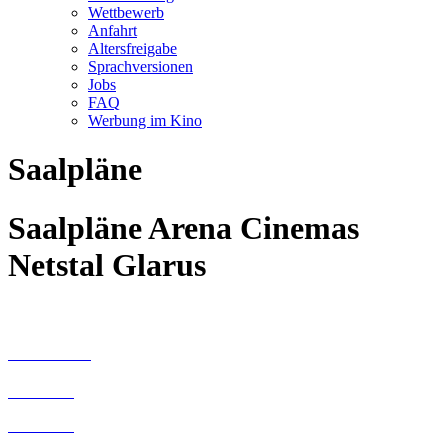
Wettbewerb
Anfahrt
Altersfreigabe
Sprachversionen
Jobs
FAQ
Werbung im Kino
Saalpläne
Saalpläne Arena Cinemas
Netstal Glarus
ARENA 1
149 Plätze
zusätzlich:
2 Rollstuhlplätze