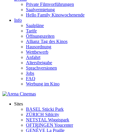
Private Filmvorführungen
Saalvermietung
Hello Family Kinowochenende
Info
Saalpläne
Tarife
Öffnungszeiten
Allianz Tag des Kinos
Hausordnung
Wettbewerb
Anfahrt
Altersfreigabe
Sprachversionen
Jobs
FAQ
Werbung im Kino
Sites
BASEL Stücki Park
ZÜRICH Sihlcity
NETSTAL Wiggispark
OFTRINGEN Youcenter
GENÈVE La Praille