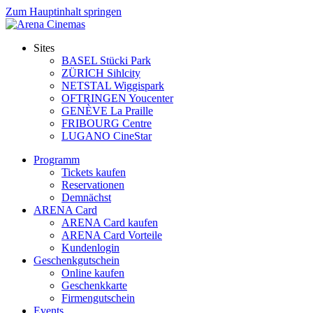
Zum Hauptinhalt springen
Sites
BASEL Stücki Park
ZÜRICH Sihlcity
NETSTAL Wiggispark
OFTRINGEN Youcenter
GENÈVE La Praille
FRIBOURG Centre
LUGANO CineStar
Programm
Tickets kaufen
Reservationen
Demnächst
ARENA Card
ARENA Card kaufen
ARENA Card Vorteile
Kundenlogin
Geschenkgutschein
Online kaufen
Geschenkkarte
Firmengutschein
Events