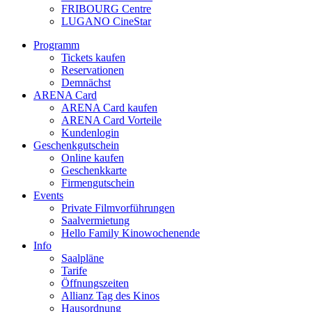
FRIBOURG Centre
LUGANO CineStar
Programm
Tickets kaufen
Reservationen
Demnächst
ARENA Card
ARENA Card kaufen
ARENA Card Vorteile
Kundenlogin
Geschenkgutschein
Online kaufen
Geschenkkarte
Firmengutschein
Events
Private Filmvorführungen
Saalvermietung
Hello Family Kinowochenende
Info
Saalpläne
Tarife
Öffnungszeiten
Allianz Tag des Kinos
Hausordnung