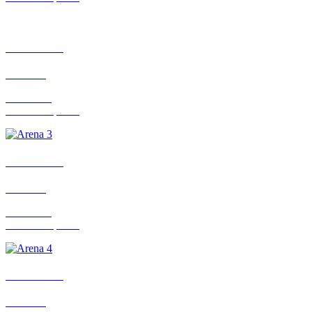
ARENA 2
46 Plätze
zusätzlich:
2 Rollstuhlplätze
ARENA 3
46 Plätze
zusätzlich:
2 Rollstuhlplätze
ARENA 4
46 Plätze