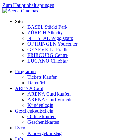
Zum Hauptinhalt springen
Sites
BASEL Stücki Park
ZÜRICH Sihlcity
NETSTAL Wiggispark
OFTRINGEN Youcenter
GENÈVE La Praille
FRIBOURG Centre
LUGANO CineStar
Programm
Tickets Kaufen
Demnächst
ARENA Card
ARENA Card kaufen
ARENA Card Vorteile
Kundenlogin
Geschenkgutschein
Online kaufen
Geschenkkarten
Events
Kindergeburtstag
Info