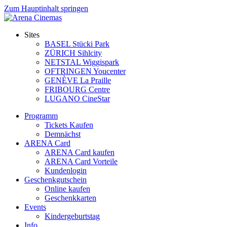
Zum Hauptinhalt springen
Sites
BASEL Stücki Park
ZÜRICH Sihlcity
NETSTAL Wiggispark
OFTRINGEN Youcenter
GENÈVE La Praille
FRIBOURG Centre
LUGANO CineStar
Programm
Tickets Kaufen
Demnächst
ARENA Card
ARENA Card kaufen
ARENA Card Vorteile
Kundenlogin
Geschenkgutschein
Online kaufen
Geschenkkarten
Events
Kindergeburtstag
Info