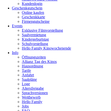
Kundenlogin
Geschenkgutschein
Online kaufen
Geschenkkarte
Firmengutscheine
Events
Exklusive Filmvorstellung
Saalvermietung
Kindergeburtstag
Schulvorstellung
Hello Family Kinowochenende
Info
Öffnungszeiten
Allianz Tag des Kinos
Hausordnung
Tarife
Anfahrt
Saalpläne
Loge
Altersfreigabe
Sprachversionen
Wettbewerb
Hello Family
Jobs
FAQ