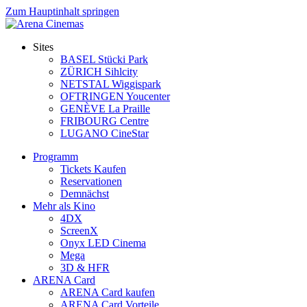
Zum Hauptinhalt springen
Sites
BASEL Stücki Park
ZÜRICH Sihlcity
NETSTAL Wiggispark
OFTRINGEN Youcenter
GENÈVE La Praille
FRIBOURG Centre
LUGANO CineStar
Programm
Tickets Kaufen
Reservationen
Demnächst
Mehr als Kino
4DX
ScreenX
Onyx LED Cinema
Mega
3D & HFR
ARENA Card
ARENA Card kaufen
ARENA Card Vorteile