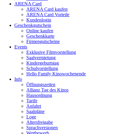
ARENA Card
ARENA Card kaufen
ARENA Card Vorteile
Kundenlogin
Geschenkgutschein
Online kaufen
Geschenkkarte
Firmengutscheine
Events
Exklusive Filmvorstellung
Saalvermietung
Kindergeburtstag
Schulvorstellung
Hello Family Kinowochenende
Info
Öffnungszeiten
Allianz Tag des Kinos
Hausordnung
Tarife
Anfahrt
Saalpläne
Loge
Altersfreigabe
Sprachversionen
Wettbewerb