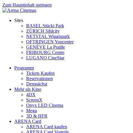
Zum Hauptinhalt springen
Sites
BASEL Stücki Park
ZÜRICH Sihlcity
NETSTAL Wiggispark
OFTRINGEN Youcenter
GENÈVE La Praille
FRIBOURG Centre
LUGANO CineStar
Programm
Tickets Kaufen
Reservationen
Demnächst
Mehr als Kino
4DX
ScreenX
Onyx LED Cinema
Mega
3D & HFR
ARENA Card
ARENA Card kaufen
ARENA Card Vorteile