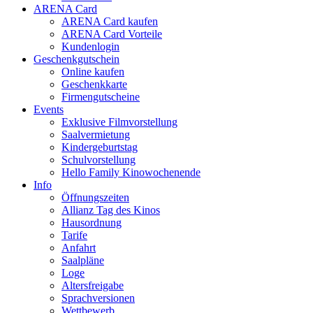
ARENA Card
ARENA Card kaufen
ARENA Card Vorteile
Kundenlogin
Geschenkgutschein
Online kaufen
Geschenkkarte
Firmengutscheine
Events
Exklusive Filmvorstellung
Saalvermietung
Kindergeburtstag
Schulvorstellung
Hello Family Kinowochenende
Info
Öffnungszeiten
Allianz Tag des Kinos
Hausordnung
Tarife
Anfahrt
Saalpläne
Loge
Altersfreigabe
Sprachversionen
Wettbewerb