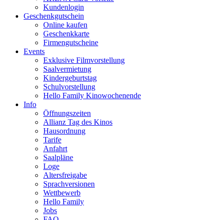
Kundenlogin
Geschenkgutschein
Online kaufen
Geschenkkarte
Firmengutscheine
Events
Exklusive Filmvorstellung
Saalvermietung
Kindergeburtstag
Schulvorstellung
Hello Family Kinowochenende
Info
Öffnungszeiten
Allianz Tag des Kinos
Hausordnung
Tarife
Anfahrt
Saalpläne
Loge
Altersfreigabe
Sprachversionen
Wettbewerb
Hello Family
Jobs
FAQ