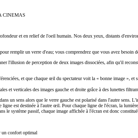
RENA CINEMAS
ofondeur et en relief de l'oeil humain. Nos deux yeux, distants d'envir
 pour remplir un verre d'eau; vous comprendrez que vous avez besoin des
ner l'illusion de perception de deux images dissociées, afin qu'il recon
érenciées, et que chaque œil du spectateur voit la « bonne image », et s
les et verticales des images gauche et droite grâce à des lunettes filtrant
é dans un sens alors que le verre gauche est polarisé dans l'autre sens. L
 ligne est destinée à l'autre œil. Pour chaque ligne de l'écran, la lumièr
s le système passif, chaque image affichée à l'écran est donc constituée à
 un confort optimal