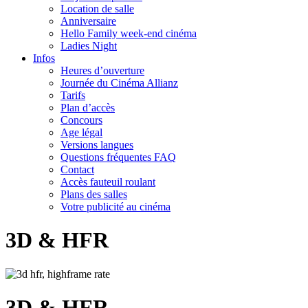
Location de salle
Anniversaire
Hello Family week-end cinéma
Ladies Night
Infos
Heures d’ouverture
Journée du Cinéma Allianz
Tarifs
Plan d’accès
Concours
Age légal
Versions langues
Questions fréquentes FAQ
Contact
Accès fauteuil roulant
Plans des salles
Votre publicité au cinéma
3D & HFR
3D & HFR