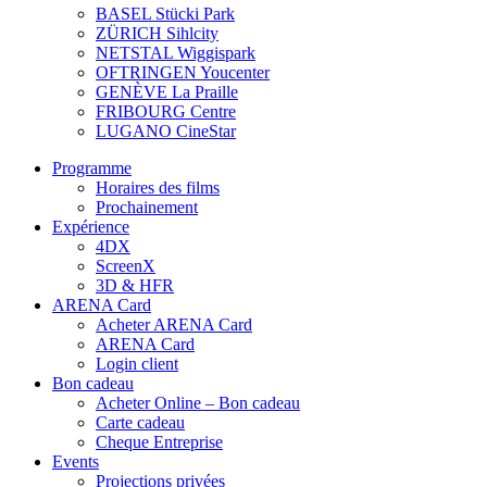
BASEL Stücki Park
ZÜRICH Sihlcity
NETSTAL Wiggispark
OFTRINGEN Youcenter
GENÈVE La Praille
FRIBOURG Centre
LUGANO CineStar
Programme
Horaires des films
Prochainement
Expérience
4DX
ScreenX
3D & HFR
ARENA Card
Acheter ARENA Card
ARENA Card
Login client
Bon cadeau
Acheter Online – Bon cadeau
Carte cadeau
Cheque Entreprise
Events
Projections privées