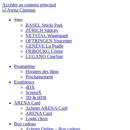
Accéder au contenu principal
Sites
BASEL Stücki Park
ZÜRICH Sihlcity
NETSTAL Wiggispark
OFTRINGEN Youcenter
GENÈVE La Praille
FRIBOURG Centre
LUGANO CineStar
Programme
Horaires des films
Prochainement
Expérience
4DX
ScreenX
3D & HFR
ARENA Card
Acheter ARENA Card
ARENA Card
Login client
Bon cadeau
Acheter Online – Bon cadeau