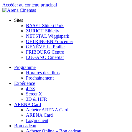
Accéder au contenu principal
Sites
BASEL Stücki Park
ZÜRICH Sihlcity
NETSTAL Wiggispark
OFTRINGEN Youcenter
GENÈVE La Praille
FRIBOURG Centre
LUGANO CineStar
Programme
Horaires des films
Prochainement
Expérience
4DX
ScreenX
3D & HFR
ARENA Card
Acheter ARENA Card
ARENA Card
Login client
Bon cadeau
Acheter Online – Bon cadeau