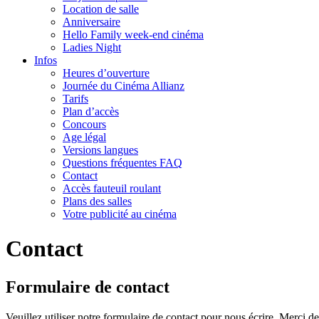
Location de salle
Anniversaire
Hello Family week-end cinéma
Ladies Night
Infos
Heures d’ouverture
Journée du Cinéma Allianz
Tarifs
Plan d’accès
Concours
Age légal
Versions langues
Questions fréquentes FAQ
Contact
Accès fauteuil roulant
Plans des salles
Votre publicité au cinéma
Contact
Formulaire de contact
Veuillez utiliser notre formulaire de contact pour nous écrire. Merci 