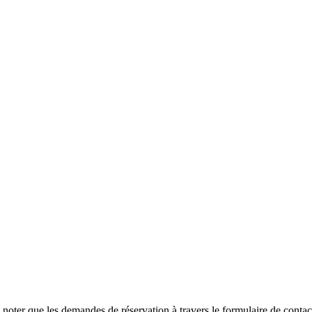
de noter que les demandes de réservation à travers le formulaire de cont