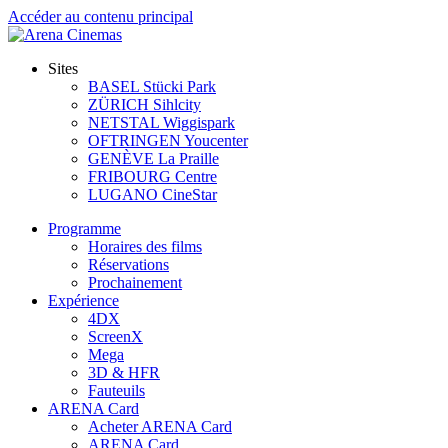
Accéder au contenu principal
Sites
BASEL Stücki Park
ZÜRICH Sihlcity
NETSTAL Wiggispark
OFTRINGEN Youcenter
GENÈVE La Praille
FRIBOURG Centre
LUGANO CineStar
Programme
Horaires des films
Réservations
Prochainement
Expérience
4DX
ScreenX
Mega
3D & HFR
Fauteuils
ARENA Card
Acheter ARENA Card
ARENA Card