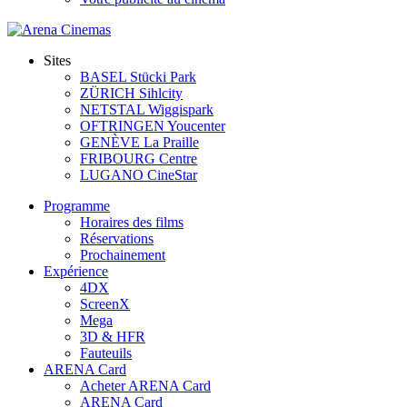
Sites
BASEL Stücki Park
ZÜRICH Sihlcity
NETSTAL Wiggispark
OFTRINGEN Youcenter
GENÈVE La Praille
FRIBOURG Centre
LUGANO CineStar
Programme
Horaires des films
Réservations
Prochainement
Expérience
4DX
ScreenX
Mega
3D & HFR
Fauteuils
ARENA Card
Acheter ARENA Card
ARENA Card