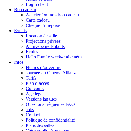
Login client
Bon cadeau
Acheter Online - bon cadeau
Carte cadeau
Cheque Entreprise
Events
Location de salle
Projections privées
Anniversaire Enfants
Ecoles
Hello Family week-end cinéma
Infos
Heures d’ouverture
Journée du Cinéma Allianz
Tarifs
Plan d’accès
Concours
Age légal
Versions langues
Questions fréquentes FAQ
Jobs
Contact
Politique de confidentialité
Plans des salles
Votre publicité au cinéma