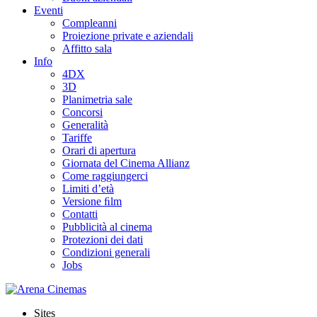
Eventi
Compleanni
Proiezione private e aziendali
Affitto sala
Info
4DX
3D
Planimetria sale
Concorsi
Generalità
Tariffe
Orari di apertura
Giornata del Cinema Allianz
Come raggiungerci
Limiti d’età
Versione ﬁlm
Contatti
Pubblicità al cinema
Protezioni dei dati
Condizioni generali
Jobs
Sites