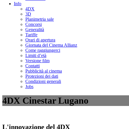
Info
4DX
3D
Planimetria sale
Concorsi
Generalità
Tariffe
Orari di apertura
Giornata del Cinema Allianz
Come raggiungerci
Limiti d’età
Versione ﬁlm
Contatti
Pubblicità al cinema
Protezioni dei dati
Condizioni generali
Jobs
4DX Cinestar Lugano
L'innovazione del 4DX