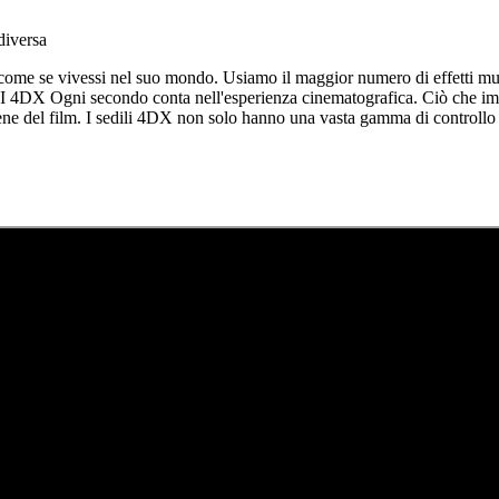
diversa
ome se vivessi nel suo mondo. Usiamo il maggior numero di effetti multise
DX Ogni secondo conta nell'esperienza cinematografica. Ciò che impo
 scene del film. I sedili 4DX non solo hanno una vasta gamma di controllo