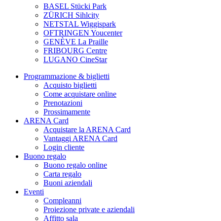
BASEL Stücki Park
ZÜRICH Sihlcity
NETSTAL Wiggispark
OFTRINGEN Youcenter
GENÈVE La Praille
FRIBOURG Centre
LUGANO CineStar
Programmazione & biglietti
Acquisto biglietti
Come acquistare online
Prenotazioni
Prossimamente
ARENA Card
Acquistare la ARENA Card
Vantaggi ARENA Card
Login cliente
Buono regalo
Buono regalo online
Carta regalo
Buoni aziendali
Eventi
Compleanni
Proiezione private e aziendali
Affitto sala