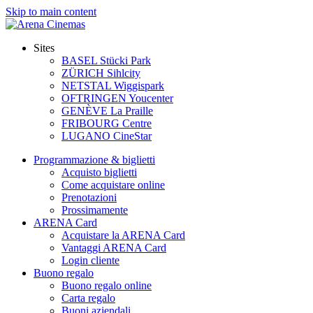
Skip to main content
Sites
BASEL Stücki Park
ZÜRICH Sihlcity
NETSTAL Wiggispark
OFTRINGEN Youcenter
GENÈVE La Praille
FRIBOURG Centre
LUGANO CineStar
Programmazione & biglietti
Acquisto biglietti
Come acquistare online
Prenotazioni
Prossimamente
ARENA Card
Acquistare la ARENA Card
Vantaggi ARENA Card
Login cliente
Buono regalo
Buono regalo online
Carta regalo
Buoni aziendali