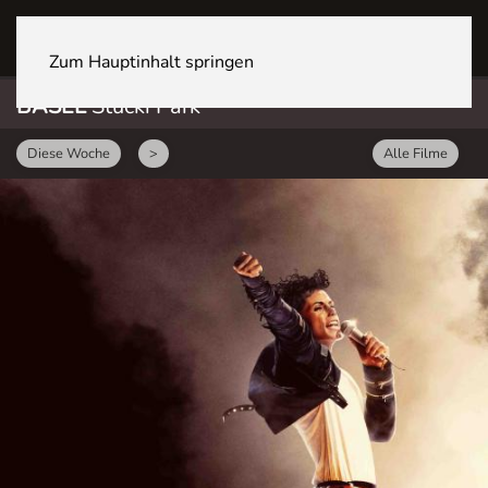
BASEL Stücki Park
Zum Hauptinhalt springen
BASEL
Stücki Park
Diese Woche
>
Alle Filme