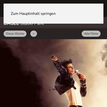
BASEL Stücki Park
Zum Hauptinhalt springen
BASEL
Stücki Park
Diese Woche
>
Alle Filme