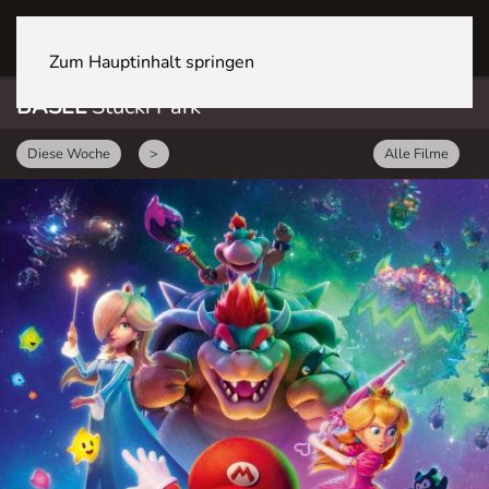
BASEL Stücki Park
Zum Hauptinhalt springen
BASEL
Stücki Park
Diese Woche
>
Alle Filme