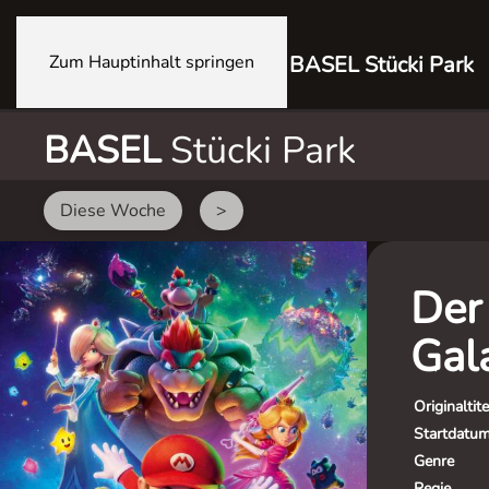
Zum Hauptinhalt springen
BASEL Stücki Park
BASEL
Stücki Park
Diese Woche
>
Der
Gal
Originaltite
Startdatu
Genre
Regie