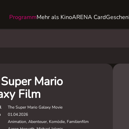
Programm
Mehr als Kino
ARENA Card
Geschen
 Super Mario
axy Film
l
The Super Mario Galaxy Movie
m
01.04.2026
Animation, Abenteuer, Komödie, Familienfilm
Aaron Horvath, Michael Jelenic