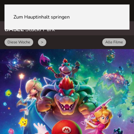
BASEL Stücki Park
Zum Hauptinhalt springen
BASEL
Stücki Park
Diese Woche
>
Alle Filme