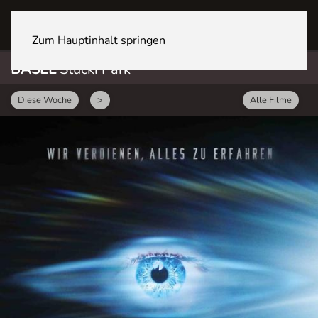
BASEL Stücki Park
Zum Hauptinhalt springen
BASEL
Stücki Park
Diese Woche
>
Alle Filme