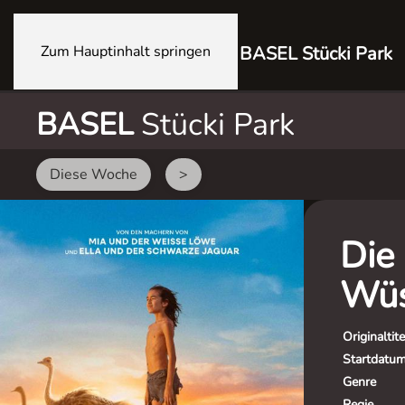
Zum Hauptinhalt springen
BASEL Stücki Park
BASEL
Stücki Park
Diese Woche
>
Die
Wüs
Originaltite
Startdatu
Genre
Regie