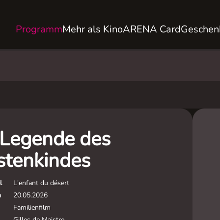
Programm
Mehr als Kino
ARENA Card
Geschen
 Legende des
tenkindes
l
L'enfant du désert
m
20.05.2026
Familienfilm
Gilles de Maistre