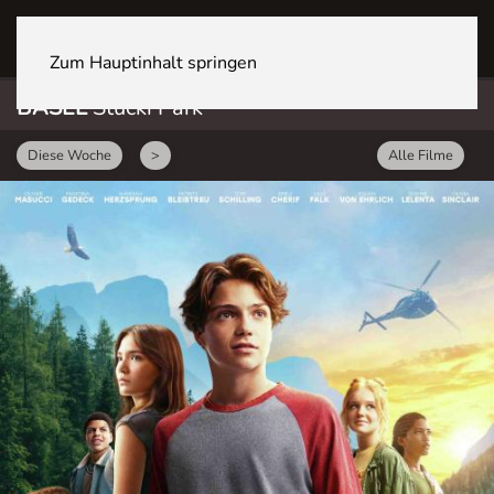
BASEL Stücki Park
Zum Hauptinhalt springen
BASEL
Stücki Park
Diese Woche
>
Alle Filme