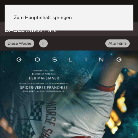
BASEL Stücki Park
Zum Hauptinhalt springen
BASEL
Stücki Park
Diese Woche
>
Alle Filme