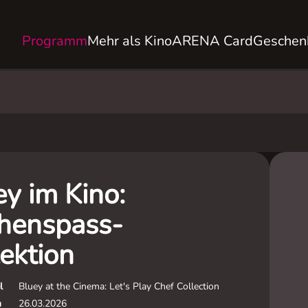
Programm
Mehr als Kino
ARENA Card
Geschen
ey im Kino:
henspass-
ektion
l
Bluey at the Cinema: Let's Play Chef Collection
m
26.03.2026