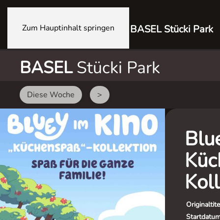
Zum Hauptinhalt springen
BASEL Stücki Park
BASEL
Stücki Park
Diese Woche
>
Blu
Küc
Koll
Originaltite
Startdatu