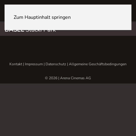
BASEL Stücki Park
Zum Hauptinhalt springen
BASEL
Stücki Park
Kontakt
|
Impressum
|
Datenschutz
|
Allgemeine Geschäftsbedingungen
© 2026 | Arena Cinemas AG