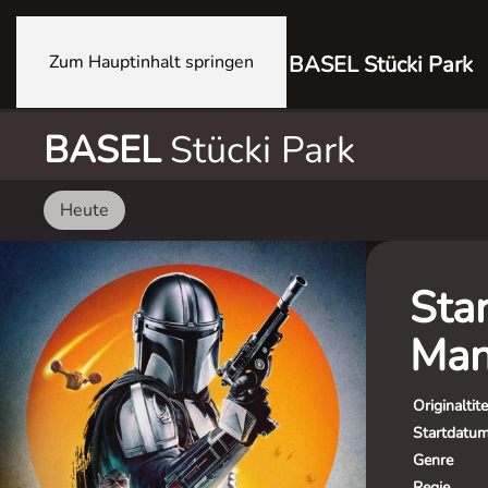
Zum Hauptinhalt springen
BASEL Stücki Park
BASEL
Stücki Park
Heute
Sta
Man
Originaltite
Startdatu
Genre
Regie