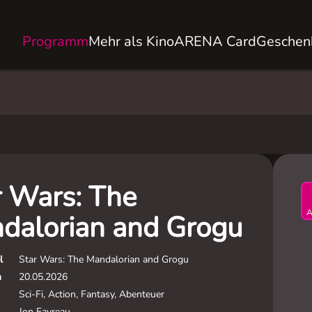
Programm
Mehr als Kino
ARENA Card
Geschen
r Wars: The
A
dalorian and Grogu
l
Star Wars: The Mandalorian and Grogu
m
20.05.2026
Sci-Fi, Action, Fantasy, Abenteuer
Jon Favreau