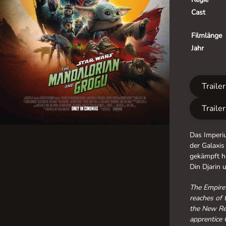
Cast
Filmlänge
Jahr
Traile
Traile
Das Imperiu
der Galaxis
gekämpft ha
Din Djarin 
The Empire 
reaches of 
the New Rep
apprentice 