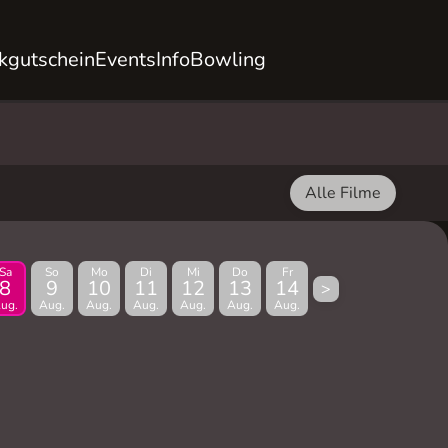
kgutschein
Events
Info
Bowling
Alle Filme
Sa
So
Mo
Di
Mi
Do
Fr
8
9
10
11
12
13
14
>
ug.
Aug.
Aug.
Aug.
Aug.
Aug.
Aug.