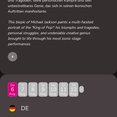
und Tragödien, seine persönlichen Kämpfe und sein
unbestreitbares Genie, das sich in seinen ikonischen
Auftritten manifestierte.
This biopic of Michael Jackson paints a multi-faceted
portrait of the "King of Pop": his triumphs and tragedies,
personal struggles, and undeniable creative genius
brought to life through his most iconic stage
performances.
Do
Fr
Sa
So
Mo
Di
Mi
6
7
8
9
10
11
12
>
Aug.
Aug.
Aug.
Aug.
Aug.
Aug.
Aug.
DE