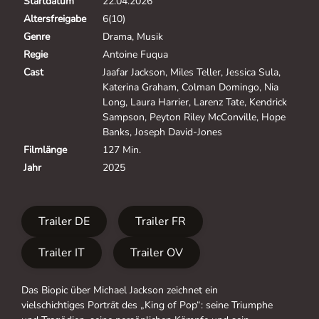
Startdatum
22.04.2026
Altersfreigabe
6(10)
Genre
Drama, Musik
Regie
Antoine Fuqua
Cast
Jaafar Jackson, Miles Teller, Jessica Sula,
Katerina Graham, Colman Domingo, Nia
Long, Laura Harrier, Larenz Tate, Kendrick
Sampson, Peyton Riley McConville, Hope
Banks, Joseph David-Jones
Filmlänge
127 Min.
Jahr
2025
Trailer DE
Trailer FR
Trailer IT
Trailer OV
Das Biopic über Michael Jackson zeichnet ein
vielschichtiges Porträt des „King of Pop“: seine Triumphe