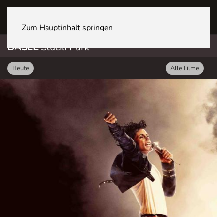
BASEL Stücki Park
Zum Hauptinhalt springen
BASEL
Stücki Park
Heute
Alle Filme