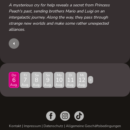
A mysterious cry for help reveals a secret from Princess
Peach's past, sending brothers Mario and Luigi on an
intergalactic journey. Along the way, they pass through
strange new worlds and make some rather unexpected
alliances.
Do
Fr
Sa
So
Mo
Di
Mi
6
7
8
9
10
11
12
>
Aug.
Aug.
Aug.
Aug.
Aug.
Aug.
Aug.
Kontakt
|
Impressum
|
Datenschutz
|
Allgemeine Geschäftsbedingungen