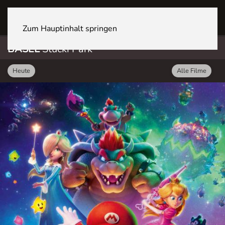
BASEL Stücki Park
Zum Hauptinhalt springen
BASEL
Stücki Park
Heute
Alle Filme