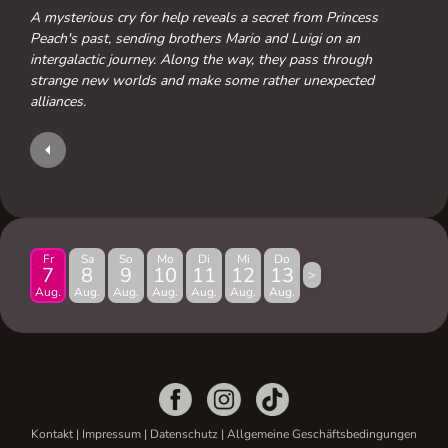
A mysterious cry for help reveals a secret from Princess
Peach's past, sending brothers Mario and Luigi on an
intergalactic journey. Along the way, they pass through
strange new worlds and make some rather unexpected
alliances.
Fr
Sa
So
Mo
Di
Mi
Do
7
8
9
10
11
12
13
>
Aug.
Aug.
Aug.
Aug.
Aug.
Aug.
Aug.
Kontakt
|
Impressum
|
Datenschutz
|
Allgemeine Geschäftsbedingungen