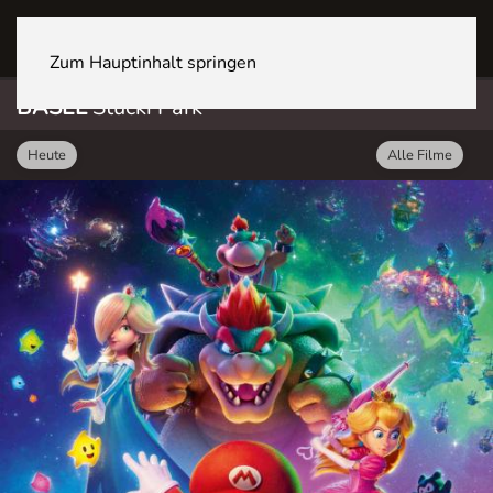
BASEL Stücki Park
Zum Hauptinhalt springen
BASEL
Stücki Park
Heute
Alle Filme