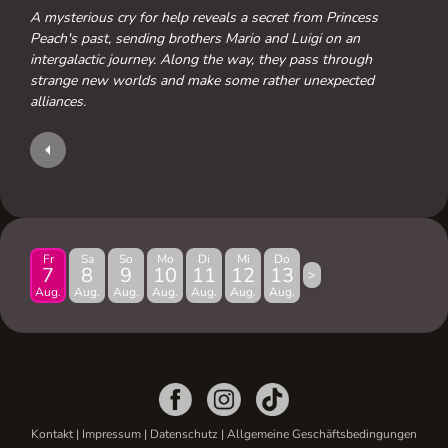
A mysterious cry for help reveals a secret from Princess
Peach's past, sending brothers Mario and Luigi on an
intergalactic journey. Along the way, they pass through
strange new worlds and make some rather unexpected
alliances.
Fr
Sa
So
Mo
Di
Mi
Do
7
8
9
10
11
12
13
>
Aug.
Aug.
Aug.
Aug.
Aug.
Aug.
Aug.
Kontakt
|
Impressum
|
Datenschutz
|
Allgemeine Geschäftsbedingungen