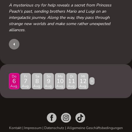
A mysterious cry for help reveals a secret from Princess
Peach's past, sending brothers Mario and Luigi on an
intergalactic journey. Along the way, they pass through
strange new worlds and make some rather unexpected
alliances.
Do
Fr
Sa
So
Mo
Di
Mi
6
7
8
9
10
11
12
>
Aug.
Aug.
Aug.
Aug.
Aug.
Aug.
Aug.
Kontakt
|
Impressum
|
Datenschutz
|
Allgemeine Geschäftsbedingungen