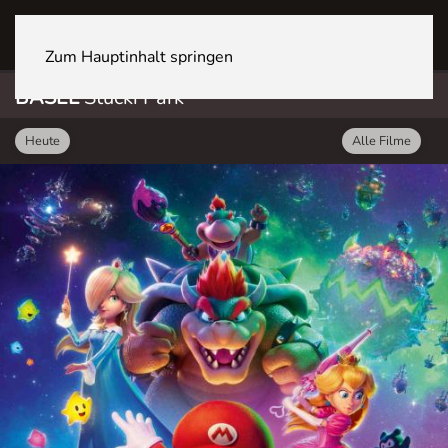
BASEL Stücki Park
Zum Hauptinhalt springen
BASEL
Stücki Park
Heute
Alle Filme