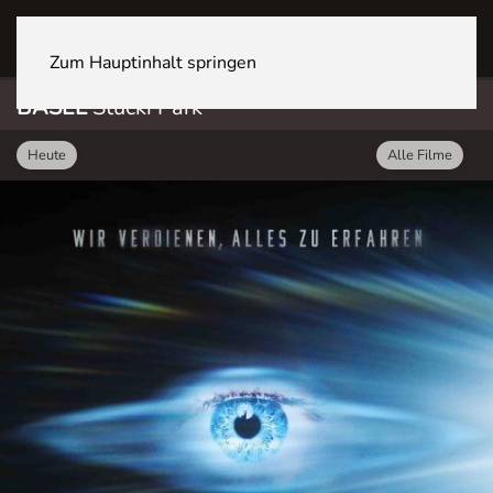
BASEL Stücki Park
Zum Hauptinhalt springen
BASEL
Stücki Park
Heute
Alle Filme