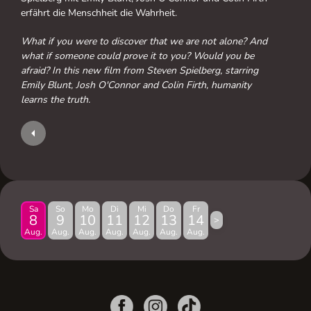
erfährt die Menschheit die Wahrheit.
What if you were to discover that we are not alone? And
what if someone could prove it to you? Would you be
afraid? In this new film from Steven Spielberg, starring
Emily Blunt, Josh O'Connor and Colin Firth, humanity
learns the truth.
Sa
So
Mo
Di
Mi
Do
Fr
8
9
10
11
12
13
14
>
Aug.
Aug.
Aug.
Aug.
Aug.
Aug.
Aug.