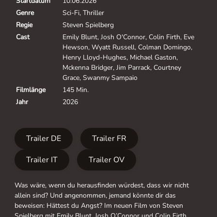
Startdatum
10.06.2026
Genre
Sci-Fi, Thriller
Regie
Steven Spielberg
Cast
Emily Blunt, Josh O'Connor, Colin Firth, Eve
Hewson, Wyatt Russell, Colman Domingo,
Henry Lloyd-Hughes, Michael Gaston,
Mckenna Bridger, Jim Parrack, Courtney
Grace, Swanmy Sampaio
Filmlänge
145 Min.
Jahr
2026
Trailer DE
Trailer FR
Trailer IT
Trailer OV
Was wäre, wenn du herausfinden würdest, dass wir nicht
allein sind? Und angenommen, jemand könnte dir das
beweisen: Hättest du Angst? Im neuen Film von Steven
Spielberg mit Emily Blunt, Josh O’Connor und Colin Firth