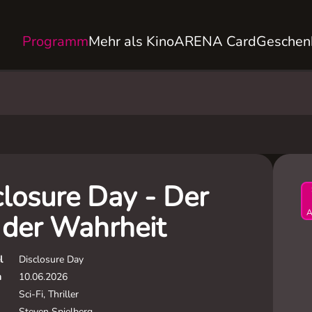
Programm
Mehr als Kino
ARENA Card
Geschen
closure Day - Der
A
 der Wahrheit
l
Disclosure Day
m
10.06.2026
Sci-Fi, Thriller
Steven Spielberg