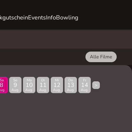
kgutschein
Events
Info
Bowling
Alle Filme
Sa
So
Mo
Di
Mi
Do
Fr
8
9
10
11
12
13
14
>
ug.
Aug.
Aug.
Aug.
Aug.
Aug.
Aug.