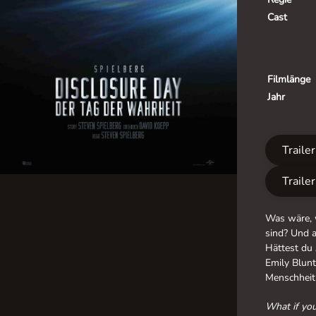
Cast
Filmlänge
Jahr
Traile
Traile
Was wäre, w
sind? Und 
Hättest du
Emily Blunt
Menschheit 
What if you