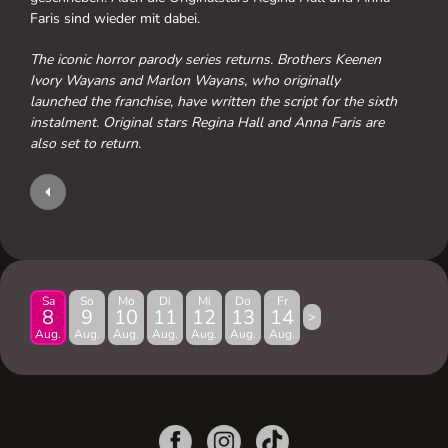
Faris sind wieder mit dabei.
The iconic horror parody series returns. Brothers Keenen
Ivory Wayans and Marlon Wayans, who originally
launched the franchise, have written the script for the sixth
instalment. Original stars Regina Hall and Anna Faris are
also set to return.
Sa
So
Mo
Di
Mi
Do
Fr
8
9
10
11
12
13
14
>
Aug.
Aug.
Aug.
Aug.
Aug.
Aug.
Aug.