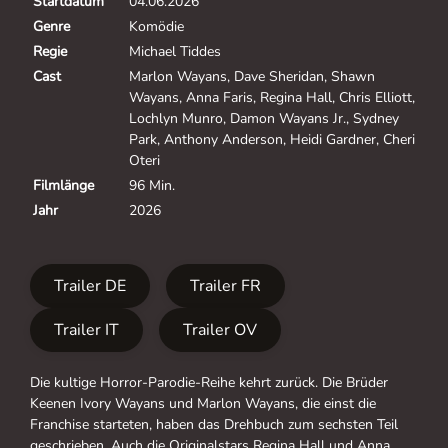
Startdatum
04.06.2026
Genre
Komödie
Regie
Michael Tiddes
Cast
Marlon Wayans, Dave Sheridan, Shawn
Wayans, Anna Faris, Regina Hall, Chris Elliott,
Lochlyn Munro, Damon Wayans Jr., Sydney
Park, Anthony Anderson, Heidi Gardner, Cheri
Oteri
Filmlänge
96 Min.
Jahr
2026
Trailer DE
Trailer FR
Trailer IT
Trailer OV
Die kultige Horror-Parodie-Reihe kehrt zurück. Die Brüder
Keenen Ivory Wayans und Marlon Wayans, die einst die
Franchise starteten, haben das Drehbuch zum sechsten Teil
geschrieben. Auch die Originalstars Regina Hall und Anna