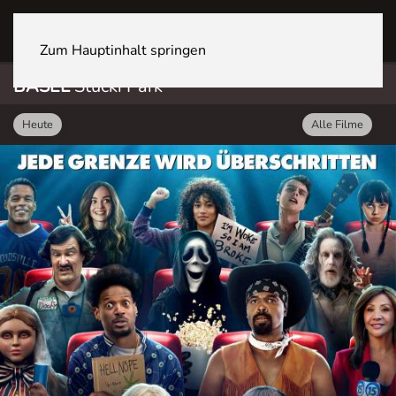
BASEL Stücki Park
Zum Hauptinhalt springen
BASEL
Stücki Park
Heute
Alle Filme