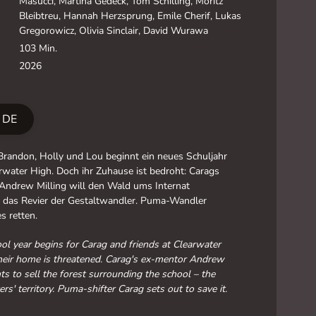
Masucci, Martina Gedeck, Tom Schilling, Moritz
Bleibtreu, Hannah Herzsprung, Emile Cherif, Lukas
Gregorowicz, Olivia Sinclair, David Wurawa
103 Min.
2026
r DE
Brandon, Holly und Lou beginnt ein neues Schuljahr
rwater High. Doch ihr Zuhause ist bedroht: Carags
Andrew Milling will den Wald ums Internat
– das Revier der Gestaltwandler. Puma-Wandler
s retten.
l year begins for Carag and friends at Clearwater
heir home is threatened. Carag's ex-mentor Andrew
ts to sell the forest surrounding the school – the
rs' territory. Puma-shifter Carag sets out to save it.