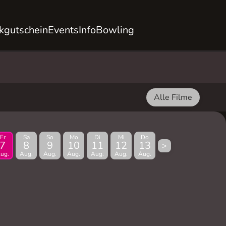
kgutschein
Events
Info
Bowling
Alle Filme
Fr
Sa
So
Mo
Di
Mi
Do
7
8
9
10
11
12
13
>
ug.
Aug.
Aug.
Aug.
Aug.
Aug.
Aug.