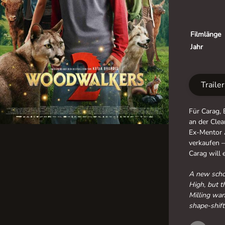
Filmlänge
Jahr
Traile
Für Carag, 
an der Clea
Ex-Mentor 
verkaufen 
Carag will e
A new schoo
High, but t
Milling wan
shape-shifte