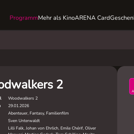
Programm
Mehr als Kino
ARENA Card
Geschen
dwalkers 2
A
l
Woodwalkers 2
m
29.01.2026
Abenteuer, Fantasy, Familienfilm
Sven Unterwaldt
Lilli Falk, Johan von Ehrlich, Emile Chérif, Oliver