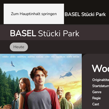
Zum Hauptinhalt springen
BASEL Stücki Park
BASEL
Stücki Park
Heute
Woo
Originaltite
Startdatu
Genre
Regie
Cast