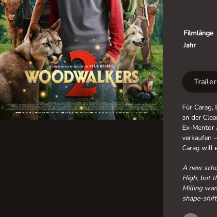
Filmlänge
Jahr
Traile
Für Carag, 
an der Clea
Ex-Mentor 
verkaufen 
Carag will e
A new schoo
High, but t
Milling wan
shape-shifte