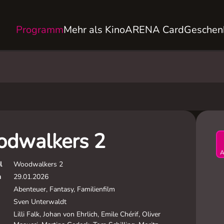
Programm
Mehr als Kino
ARENA Card
Geschen
dwalkers 2
A
l
Woodwalkers 2
m
29.01.2026
Abenteuer, Fantasy, Familienfilm
Sven Unterwaldt
Lilli Falk, Johan von Ehrlich, Emile Chérif, Oliver