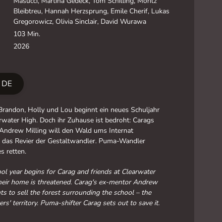
Masucci, Martina Gedeck, Tom Schilling, Moritz
Bleibtreu, Hannah Herzsprung, Emile Cherif, Lukas
Gregorowicz, Olivia Sinclair, David Wurawa
103 Min.
2026
r DE
Brandon, Holly und Lou beginnt ein neues Schuljahr
rwater High. Doch ihr Zuhause ist bedroht: Carags
Andrew Milling will den Wald ums Internat
– das Revier der Gestaltwandler. Puma-Wandler
s retten.
l year begins for Carag and friends at Clearwater
heir home is threatened. Carag's ex-mentor Andrew
ts to sell the forest surrounding the school – the
rs' territory. Puma-shifter Carag sets out to save it.