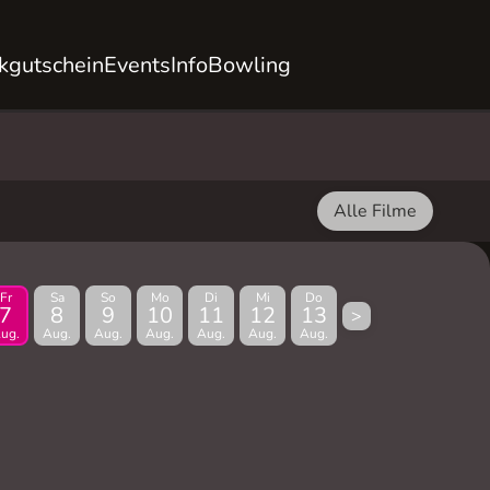
kgutschein
Events
Info
Bowling
Alle Filme
Fr
Sa
So
Mo
Di
Mi
Do
7
8
9
10
11
12
13
>
ug.
Aug.
Aug.
Aug.
Aug.
Aug.
Aug.