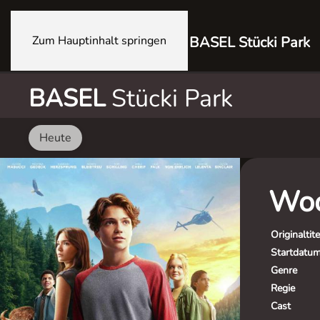
Zum Hauptinhalt springen
BASEL Stücki Park
BASEL
Stücki Park
Heute
Woo
Originaltite
Startdatu
Genre
Regie
Cast