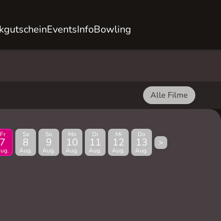
kgutschein
Events
Info
Bowling
Alle Filme
Fr
Sa
So
Mo
Di
Mi
Do
7
8
9
10
11
12
13
>
ug.
Aug.
Aug.
Aug.
Aug.
Aug.
Aug.