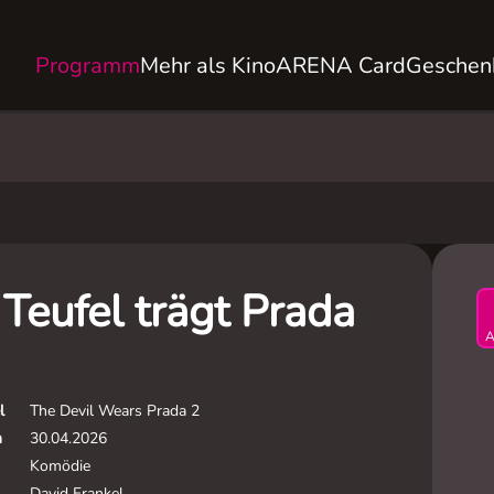
Programm
Mehr als Kino
ARENA Card
Geschen
Teufel trägt Prada
A
l
The Devil Wears Prada 2
m
30.04.2026
Komödie
David Frankel