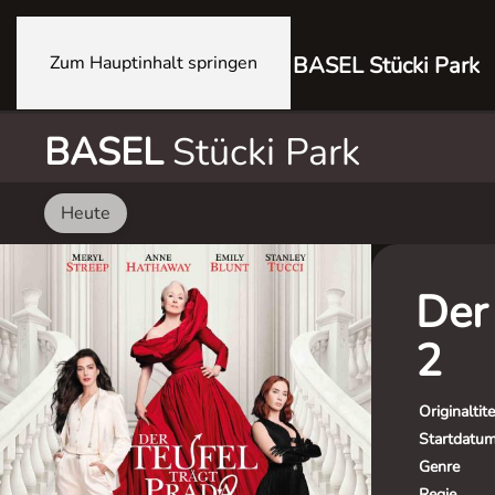
Zum Hauptinhalt springen
BASEL Stücki Park
BASEL
Stücki Park
Heute
Der 
2
Originaltite
Startdatu
Genre
Regie