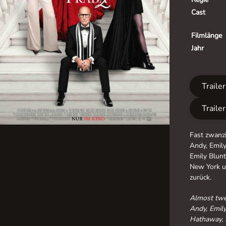
Cast
Filmlänge
Jahr
Traile
Traile
Fast zwanzi
Andy, Emil
Emily Blun
New York u
zurück.
Almost twen
Andy, Emily
Hathaway, E