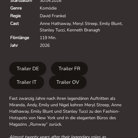
Startdatum
30.04.2026
Genre
Komödie
Regie
David Frankel
Cast
Anne Hathaway, Meryl Streep, Emily Blunt,
Stanley Tucci, Kenneth Branagh
Filmlänge
119 Min.
Jahr
2026
Trailer DE
Trailer FR
Trailer IT
Trailer OV
Fast zwanzig Jahre nach ihren legendären Auftritten als
Miranda, Andy, Emily und Nigel kehren Meryl Streep, Anne
Hathaway, Emily Blunt und Stanley Tucci zu den Fashion-
Hotspots von New York und in die eleganten Büros des
Magazins „Runway“ zurück.
Almost twenty years after their legendary roles as