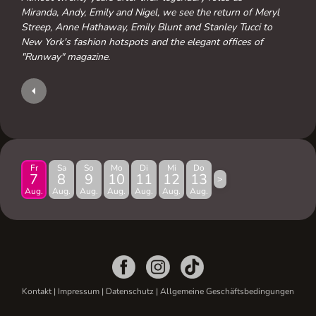
Miranda, Andy, Emily and Nigel, we see the return of Meryl
Streep, Anne Hathaway, Emily Blunt and Stanley Tucci to
New York's fashion hotspots and the elegant offices of
"Runway" magazine.
Fr
Sa
So
Mo
Di
Mi
Do
7
8
9
10
11
12
13
>
Aug.
Aug.
Aug.
Aug.
Aug.
Aug.
Aug.
Kontakt
|
Impressum
|
Datenschutz
|
Allgemeine Geschäftsbedingungen