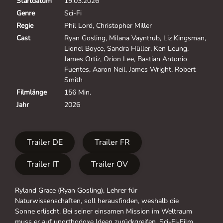
Startdatum
19.03.2026
Genre
Sci-Fi
Regie
Phil Lord, Christopher Miller
Cast
Ryan Gosling, Milana Vayntrub, Liz Kingsman,
Lionel Boyce, Sandra Hüller, Ken Leung,
James Ortiz, Orion Lee, Bastian Antonio
Fuentes, Aaron Neil, James Wright, Robert
Smith
Filmlänge
156 Min.
Jahr
2026
Trailer DE
Trailer FR
Trailer IT
Trailer OV
Ryland Grace (Ryan Gosling), Lehrer für
Naturwissenschaften, soll herausfinden, weshalb die
Sonne erlischt. Bei seiner einsamen Mission im Weltraum
muss er auf unorthodoxe Ideen zurückgreifen. Sci-Fi-Film