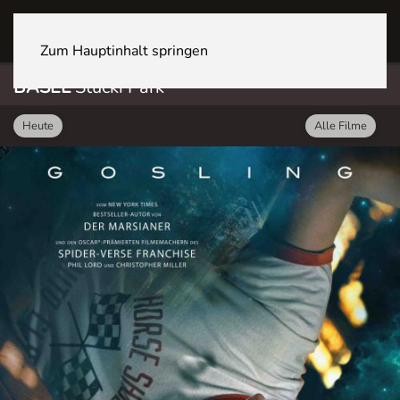
BASEL Stücki Park
Zum Hauptinhalt springen
BASEL
Stücki Park
Heute
Alle Filme