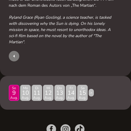
nach dem Roman des Autors von „The Martian“.
Ryland Grace (Ryan Gosling), a science teacher, is tasked
with discovering why the Sun is dying. On his lonely
mission in space, he must resort to unorthodox ideas. A
sci‑fi film based on the novel by the author of "The
Martian".
So
Mo
Di
Mi
Do
Fr
Sa
9
10
11
12
13
14
15
>
Aug.
Aug.
Aug.
Aug.
Aug.
Aug.
Aug.