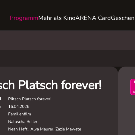
Programm
Mehr als Kino
ARENA Card
Geschen
sch Platsch forever!
A
l
Plitsch Platsch forever!
m
16.04.2026
Familienfilm
Natascha Beller
Neah Hefti, Alva Maurer, Zazie Mawete