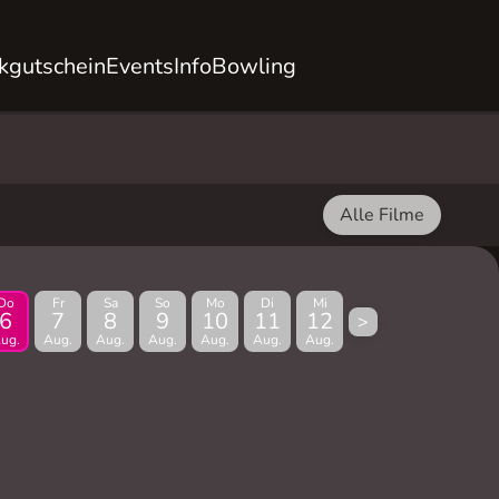
kgutschein
Events
Info
Bowling
Alle Filme
Do
Fr
Sa
So
Mo
Di
Mi
6
7
8
9
10
11
12
>
ug.
Aug.
Aug.
Aug.
Aug.
Aug.
Aug.