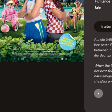
Filmlänge
Jahr
Traile
Als die örtl
ihre beste F
betrieben h
die Badi zu
When the lo
her best fri
have emigra
the Badi an