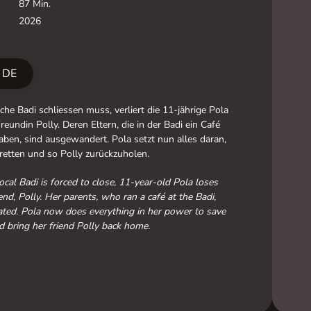
87 Min.
2026
r DE
iche Badi schliessen muss, verliert die 11-jährige Pola
reundin Polly. Deren Eltern, die in der Badi ein Café
aben, sind ausgewandert. Pola setzt nun alles daran,
 retten und so Polly zurückzuholen.
cal Badi is forced to close, 11-year-old Pola loses
end, Polly. Her parents, who ran a café at the Badi,
ted. Pola now does everything in her power to save
d bring her friend Polly back home.