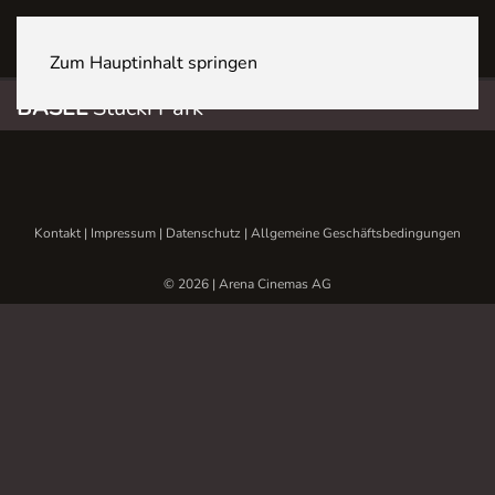
BASEL Stücki Park
Zum Hauptinhalt springen
BASEL
Stücki Park
Kontakt
|
Impressum
|
Datenschutz
|
Allgemeine Geschäftsbedingungen
© 2026 | Arena Cinemas AG