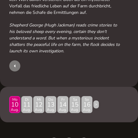
Vorfall das friedliche Leben auf der Farm durchbricht,
nehmen die Schafe die Ermittlungen auf.
Shepherd George (Hugh Jackman) reads crime stories to
his beloved sheep every evening, certain they don't
understand a word. But when a mysterious incident
shatters the peaceful life on the farm, the flock decides to
launch its own investigation.
Mo
Di
Mi
Do
Fr
Sa
So
10
11
12
13
14
15
16
>
Aug.
Aug.
Aug.
Aug.
Aug.
Aug.
Aug.