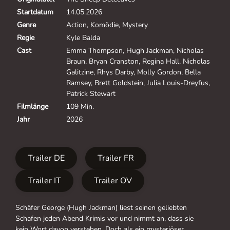
Startdatum
14.05.2026
Genre
Action, Komödie, Mystery
Regie
Kyle Balda
Cast
Emma Thompson, Hugh Jackman, Nicholas
Braun, Bryan Cranston, Regina Hall, Nicholas
Galitzine, Rhys Darby, Molly Gordon, Bella
Ramsey, Brett Goldstein, Julia Louis-Dreyfus,
Patrick Stewart
Filmlänge
109 Min.
Jahr
2026
Trailer DE
Trailer FR
Trailer IT
Trailer OV
Schäfer George (Hugh Jackman) liest seinen geliebten
Schafen jeden Abend Krimis vor und nimmt an, dass sie
kein Wort davon verstehen. Doch als ein mysteriöser