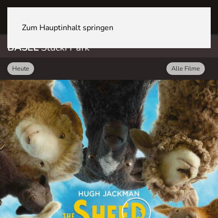
BASEL Stücki Park
Zum Hauptinhalt springen
BASEL
Stücki Park
Heute
Alle Filme