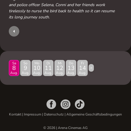
and police officer Selena, Conni and her friends work
tirelessly to nurse the bird back to health so it can resume
its long journey south.
Sa
So
Mo
Di
Mi
Do
Fr
8
9
10
11
12
13
14
>
Aug.
Aug.
Aug.
Aug.
Aug.
Aug.
Aug.
Kontakt
|
Impressum
|
Datenschutz
|
Allgemeine Geschäftsbedingungen
© 2026 | Arena Cinemas AG