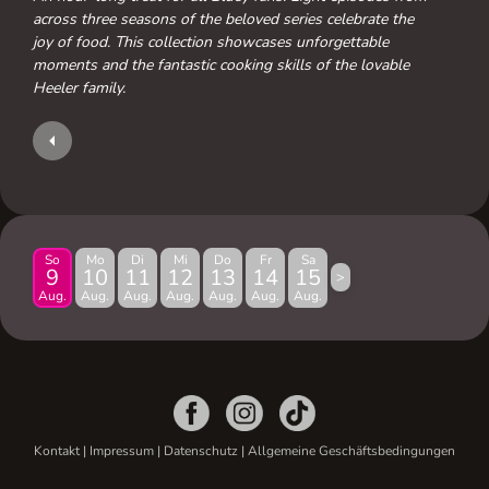
across three seasons of the beloved series celebrate the
joy of food. This collection showcases unforgettable
moments and the fantastic cooking skills of the lovable
Heeler family.
So
Mo
Di
Mi
Do
Fr
Sa
9
10
11
12
13
14
15
>
Aug.
Aug.
Aug.
Aug.
Aug.
Aug.
Aug.
Kontakt
|
Impressum
|
Datenschutz
|
Allgemeine Geschäftsbedingungen