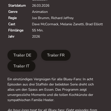
Startdatum
26.03.2026
Genre
Animation
Regie
Joe Brumm, Richard Jeffrey
Cast
Dave McCormack, Melanie Zanetti, Brad Elliott
Filmlänge
55 Min.
Jahr
2026
Trailer DE
Trailer FR
Trailer IT
Ein einstündiges Vergnügen für alle Bluey-Fans: In acht
Episoden aus drei Staffeln der beliebten Serie dreht sich
alles um den Spass am Essen. Das Programm zeigt
unvergessliche Momente und die tollen Kochkünste der
sympathischen Familie Heeler.
An hour-long treat for all Bluey fans: Eight episodes from