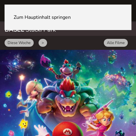
BASEL Stücki Park
Zum Hauptinhalt springen
BASEL
Stücki Park
Diese Woche
>
Alle Filme