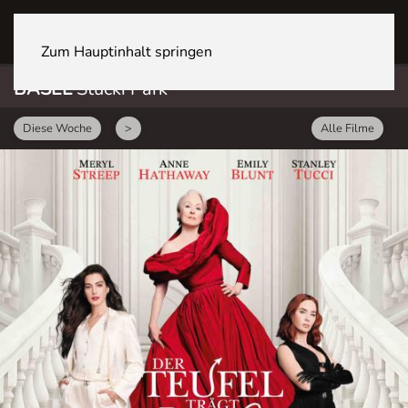
BASEL Stücki Park
Zum Hauptinhalt springen
BASEL
Stücki Park
Diese Woche
>
Alle Filme