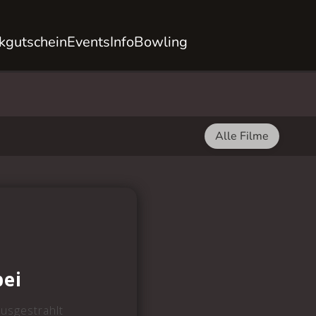
kgutschein
Events
Info
Bowling
Alle Filme