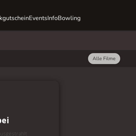
kgutschein
Events
Info
Bowling
Alle Filme