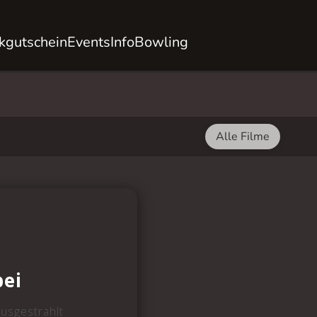
kgutschein
Events
Info
Bowling
Alle Filme