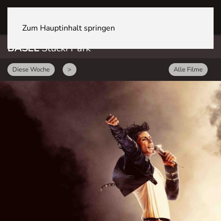
BASEL Stücki Park
Zum Hauptinhalt springen
BASEL
Stücki Park
Diese Woche
>
Alle Filme