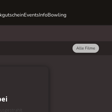
kgutschein
Events
Info
Bowling
Alle Filme