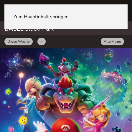
BASEL Stücki Park
Zum Hauptinhalt springen
BASEL
Stücki Park
Diese Woche
>
Alle Filme